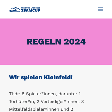
NEWS
REGELN 2024
WAS IST LACROSSE?
TURNIER
IMPRESSIONEN UND FOTOS
KONTAKT
Wir spielen Kleinfeld!
DEUTSCH
Tl;dr: 8 Spieler*innen, darunter 1
Torhüter*in, 2 Verteidiger*innen, 3
SEARCH
Mittelfeldspieler*innen und 2