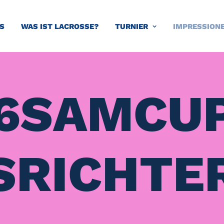
S
WAS IST LACROSSE?
TURNIER
IMPRESSION
6SAMCUP
SRICHTE