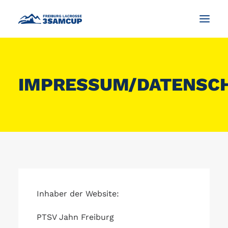
NEWS
IMPRESSUM/DATENSC
WAS IST LACROSSE?
TURNIER
IMPRESSIONEN UND FOTOS
KONTAKT
DEUTSCH
SEARCH
Inhaber der Website:
PTSV Jahn Freiburg