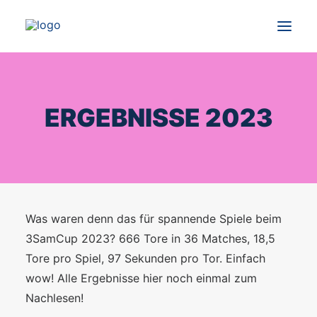
NEWS
ERGEBNISSE 2023
WAS IST LACROSSE?
TURNIER
IMPRESSIONEN UND FOTOS
KONTAKT
Was waren denn das für spannende Spiele beim
DEUTSCH
3SamCup 2023? 666 Tore in 36 Matches, 18,5
Tore pro Spiel, 97 Sekunden pro Tor. Einfach
wow! Alle Ergebnisse hier noch einmal zum
Nachlesen!
SEARCH