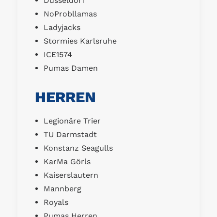
Düsseldorf
NoProbllamas
Ladyjacks
Stormies Karlsruhe
ICE1574
Pumas Damen
HERREN
Legionäre Trier
TU Darmstadt
Konstanz Seagulls
KarMa Görls
Kaiserslautern
Mannberg
Royals
Pumas Herren