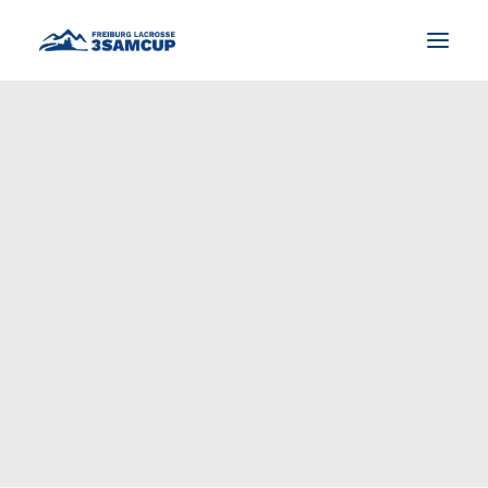
NEWS
WAS IST LACROSSE?
TURNIER
IMPRESSIONEN UND FOTOS
KONTAKT
DEUTSCH
SEARCH